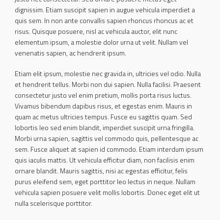
dignissim. Etiam suscipit sapien in augue vehicula imperdiet a
quis sem. In non ante convallis sapien rhoncus rhoncus ac et
risus. Quisque posuere, nisl ac vehicula auctor, elit nunc
elementum ipsum, a molestie dolor urna ut velit. Nullam vel
venenatis sapien, ac hendrerit ipsum.
Etiam elit ipsum, molestie nec gravida in, ultricies vel odio. Nulla
et hendrerit tellus. Morbi non dui sapien. Nulla facilisi. Praesent
consectetur justo vel enim pretium, mollis porta risus luctus.
Vivamus bibendum dapibus risus, et egestas enim. Mauris in
quam ac metus ultricies tempus. Fusce eu sagittis quam. Sed
lobortis leo sed enim blandit, imperdiet suscipit urna fringilla.
Morbi urna sapien, sagittis vel commodo quis, pellentesque ac
sem. Fusce aliquet at sapien id commodo. Etiam interdum ipsum
quis iaculis mattis. Ut vehicula efficitur diam, non facilisis enim
ornare blandit. Mauris sagittis, nisi ac egestas efficitur, felis
purus eleifend sem, eget porttitor leo lectus in neque. Nullam
vehicula sapien posuere velit mollis lobortis. Donec eget elit ut
nulla scelerisque porttitor.