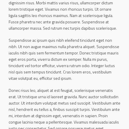
dignissim risus. Morbi mattis varius risus, ullamcorper dictum
lorem tristique eget. Vivamus non rhoncus turpis. Ut ornare
ligula sagittis leo rhoncus maximus. Nam at scelerisque ligula.
Fusce pharetra nec ante gravida posuere. Suspendisse at
ullamcorper massa. Sed rutrum nec turpis dapibus scelerisque.
Suspendisse ac ipsum quis nibh eleifend tincidunt eget non
nibh. Ut non augue maximus nulla pharetra aliquet. Suspendisse
iaculis nibh quis sem fermentum tempor. Donec tristique mauris
eget eros porta, viverra dictum ex semper. Nulla mi purus,
tincidunt vel tortor efficitur, viverra rutrum odio. Integer luctus
nisl quis sem tempus tincidunt. Cras lorem eros, vestibulum
vitae volutpat eu, efficitur sed ipsum.
Donec risus leo, aliquet at est feugiat, scelerisque venenatis
erat. Ut tristique urna id laoreet gravida. Nunc auctor sollicitudin
auctor. Ut interdum volutpat metus sed suscipit. Vestibulum ante
nisl, hendrerit eu tellus a, finibus suscipit turpis. Vestibulum ante
mi, interdum at dignissim eget, venenatis in sapien. Proin
congue lacinia neque a pellentesque. Vivamus malesuada iaculis
justo nec consectetur. Sed ornare posuere metus eget